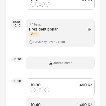
8:30
Turnaj
10:10
Prezident.pohár
ČGF
Postupný Start
V
8:30
10:20
Údržba hřiště
10:30
10:30
1 490 Kč
10:40
1 490 Kč