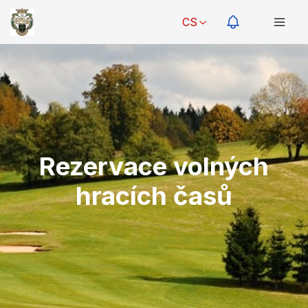
CS
Rezervace volných
hracích časů