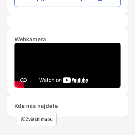
Webkamera
Kde nás najdete
Leaflet
|
© Seznam.cz a.s. a další
+
Zvětšit mapu
−