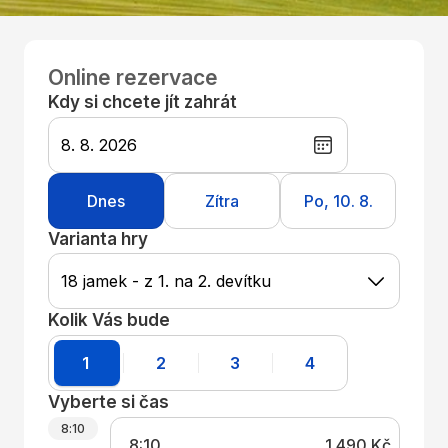
Online rezervace
Kdy si chcete jít zahrát
8. 8. 2026
Dnes
Zítra
Po, 10. 8.
Varianta hry
Kolik Vás bude
1
2
3
4
Vyberte si čas
8:10
8:10
1 490 Kč